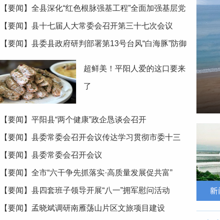
【要闻】全县深化“红色根脉强基工程”全面加强基层党
建工作推进会召开
【要闻】县十七届人大常委会召开第三十七次会议
【要闻】县委县政府研判部署第13号台风“白海豚”防御
应对工作
超鲜美！平阳人爱的这口要来
了
【要闻】平阳县“两个健康”政企恳谈会召开
【要闻】县委常委会召开会议传达学习贯彻市委十三
届十次全会精神
【要闻】县委常委会召开会议
【要闻】全市“六干争先抓落实·高质量发展促共富”
2026年第二次比看活动举行
【要闻】县四套班子领导开展“八一”拥军慰问活动
【要闻】孟晓斌调研南雁荡山片区文旅项目建设