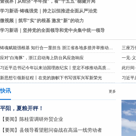
壹视界 | 从经济“半年报”，看“十五五”稳健开局
学习新语·铸魂强党｜持之以恒推进全面从严治党
微视频｜筑牢“实”的根基 激发“新”的动力
学习新语｜坚持党的全面领导和党中央集中统一领导
铸魂赋能强根基 知行合一显担当 浙江省各地多措并举推动习近平党建思想学用贯通
三座万
应对“白海豚”，浙江启动海上防台风应急响应
一见·义
习近平总书记今年以来治国理政纪实丨坚定不移推动高质量发展 努力实现“十五五”良好开局
此行间
新思想引领新征程丨在党的旗帜下书写强军兴军新荣光
习近平
快讯
更多
平阳，夏粮开秤！
【要闻】陈桂雷调研外贸企业
【要闻】县领导看望慰问奋战在高温一线劳动者