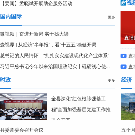
视
【要闻】孟晓斌开展助企服务活动
国内国际
更多
微视频｜奋进开新局 实干挑大梁
直播
壹视界 | 从经济“半年报”，看“十五五”稳健开局
届人
总书记的人民情怀｜“扎扎实实建设现代化产业体系”
直
习近平总书记今年以来治国理政纪实丨砥砺初心使...
民俗文
直
会议
时政
经济
更多
全县深化“红色根脉强基工
程”全面加强基层党建工作推
进会召开
县委常委会召开会议
五个